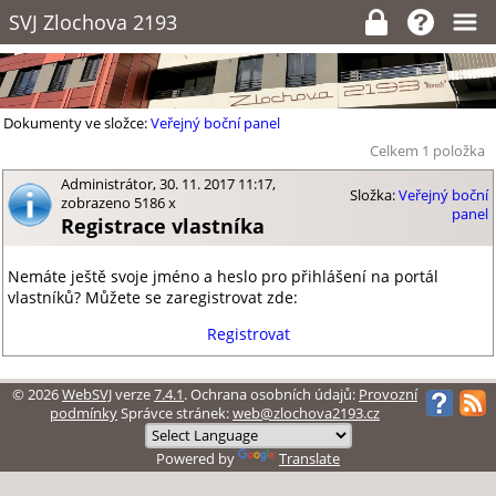
SVJ Zlochova 2193
Dokumenty ve složce:
Veřejný boční panel
Celkem 1 položka
Administrátor, 30. 11. 2017 11:17,
Složka:
Veřejný boční
zobrazeno 5186 x
panel
Registrace vlastníka
© 2026
WebSVJ
verze
7.4.1
. Ochrana osobních údajů:
Provozní
podmínky
Správce stránek:
web@zlochova2193.cz
Powered by
Translate